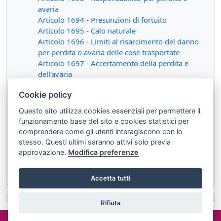
avaria
Articolo 1694 - Presunzioni di fortuito
Articolo 1695 - Calo naturale
Articolo 1696 - Limiti al risarcimento del danno
per perdita o avaria delle cose trasportate
Articolo 1697 - Accertamento della perdita e
dell'avaria
Articolo 1698 - Estinzione dell'azione nei
Cookie policy
confronti del vettore
Articolo 1699 - Trasporto con rispedizione della
Questo sito utilizza cookies essenziali per permettere il
merce
funzionamento base del sito e cookies statistici per
Articolo 1700 - Trasporto cumulativo
comprendere come gli utenti interagiscono con lo
Articolo 1701 - Diritto di accertamento dei vettori
stesso. Questi ultimi saranno attivi solo previa
successivi
approvazione.
Modifica preferenze
Articolo 1702 - Riscossione dei crediti da parte
dell'ultimo vettore
Accetta tutti
Rifiuta
©2024 misterlex.it -
redazione@misterlex.it
-
Privacy
- P.I.