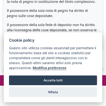
la nota di pegno in sostituzione del titolo complessivo.
Il possessore della sola nota di pegno ha diritto di
pegno sulle cose depositate.
Il possessore della sola fede di deposito non ha diritto
alla riconsegna delle cose depositate, se non osserva le
condizioni indicate dall'art. 1795; egli puo' valersi della
Cookie policy
facolta' concessa dall'art. 1788.
Questo sito utilizza cookies essenziali per permettere il
funzionamento base del sito e cookies statistici per
comprendere come gli utenti interagiscono con lo
«
Articolo 1792
Articolo 1794
»
stesso. Questi ultimi saranno attivi solo previa
approvazione.
Modifica preferenze
©2024 misterlex.it -
redazione@misterlex.it
-
Privacy
- P.I.
Accetta tutti
02029690472
Rifiuta