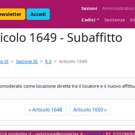
Sezioni
Amministrativo
Newsletter
Accedi
Codici
Sentenze
Si
ticolo 1649 - Subaffitto
o VI
Sezione III
§ 3
Articolo 1649
considerato come locazione diretta tra il locatore e il nuovo affittu
«
Articolo 1648
Articolo 1650
»
24 misterlex.it -
redazione@misterlex.it
-
Privacy
- P.I. 0202969