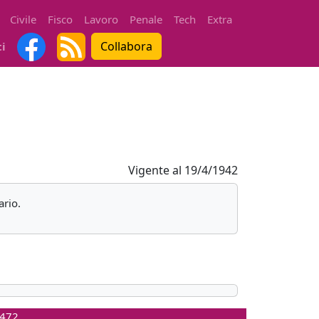
Civile
Fisco
Lavoro
Penale
Tech
Extra
Collabora
ti
Vigente al
19/4/1942
ario.
0472