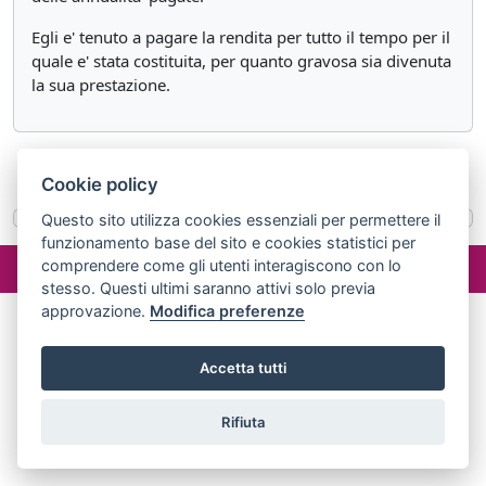
Egli e' tenuto a pagare la rendita per tutto il tempo per il
quale e' stata costituita, per quanto gravosa sia divenuta
la sua prestazione.
«
Articolo 1878
Articolo 1880
»
Cookie policy
Questo sito utilizza cookies essenziali per permettere il
funzionamento base del sito e cookies statistici per
©2024 misterlex.it -
redazione@misterlex.it
-
Privacy
- P.I.
comprendere come gli utenti interagiscono con lo
02029690472
stesso. Questi ultimi saranno attivi solo previa
approvazione.
Modifica preferenze
Accetta tutti
Rifiuta