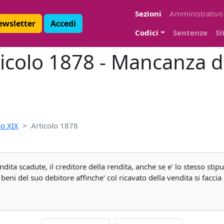
Sezioni
Amministrativo
Newsletter
Accedi
Codici
Sentenze
Si
rticolo 1878 - Mancanza
o XIX
Articolo 1878
dita scadute, il creditore della rendita, anche se e' lo stesso sti
beni del suo debitore affinche' col ricavato della vendita si facc