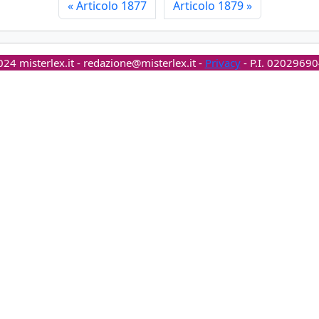
«
Articolo 1877
Articolo 1879
»
24 misterlex.it -
redazione@misterlex.it
-
Privacy
- P.I. 0202969