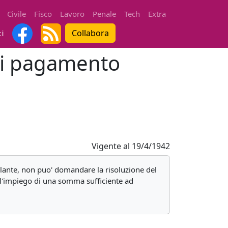
Civile
Fisco
Lavoro
Penale
Tech
Extra
Collabora
ti
 di pagamento
Vigente al
19/4/1942
pulante, non puo' domandare la risoluzione del
ia l'impiego di una somma sufficiente ad