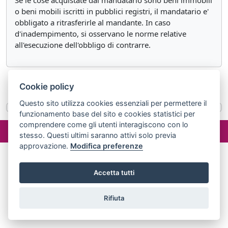
Se le cose acquistate dal mandatario sono beni immobili
o beni mobili iscritti in pubblici registri, il mandatario e'
obbligato a ritrasferirle al mandante. In caso
d'inadempimento, si osservano le norme relative
all'esecuzione dell'obbligo di contrarre.
«
Articolo 1705
Articolo 1707
»
Cookie policy
Questo sito utilizza cookies essenziali per permettere il
funzionamento base del sito e cookies statistici per
comprendere come gli utenti interagiscono con lo
©2024 misterlex.it -
redazione@misterlex.it
-
Privacy
- P.I.
stesso. Questi ultimi saranno attivi solo previa
02029690472
approvazione.
Modifica preferenze
Accetta tutti
Rifiuta