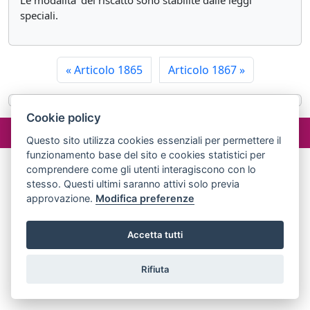
Le modalita' del riscatto sono stabilite dalle leggi
speciali.
«
Articolo 1865
Articolo 1867
»
Cookie policy
©2024 misterlex.it -
redazione@misterlex.it
-
Privacy
- P.I.
02029690472
Questo sito utilizza cookies essenziali per permettere il
funzionamento base del sito e cookies statistici per
comprendere come gli utenti interagiscono con lo
stesso. Questi ultimi saranno attivi solo previa
approvazione.
Modifica preferenze
Accetta tutti
Rifiuta