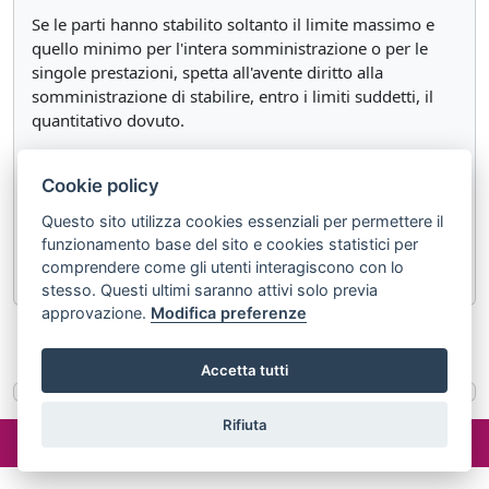
Se le parti hanno stabilito soltanto il limite massimo e
quello minimo per l'intera somministrazione o per le
singole prestazioni, spetta all'avente diritto alla
somministrazione di stabilire, entro i limiti suddetti, il
quantitativo dovuto.
Se l'entita' della somministrazione deve determinarsi in
Cookie policy
relazione al fabbisogno, ed e' stabilito un quantitativo
minimo, l'avente diritto alla somministrazione e' tenuto
Questo sito utilizza cookies essenziali per permettere il
per la quantita' corrispondente al fabbisogno se questo
funzionamento base del sito e cookies statistici per
supera il minimo stesso.
comprendere come gli utenti interagiscono con lo
stesso. Questi ultimi saranno attivi solo previa
approvazione.
Modifica preferenze
«
Articolo 1559
Articolo 1561
»
Accetta tutti
Rifiuta
©2024 misterlex.it -
redazione@misterlex.it
-
Privacy
- P.I.
02029690472