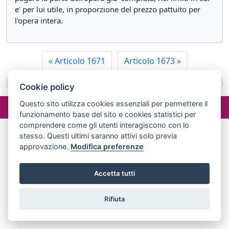
e' per lui utile, in proporzione del prezzo pattuito per
l'opera intera.
«
Articolo 1671
Articolo 1673
»
Cookie policy
©2024 misterlex.it -
redazione@misterlex.it
-
Privacy
- P.I.
Questo sito utilizza cookies essenziali per permettere il
02029690472
funzionamento base del sito e cookies statistici per
comprendere come gli utenti interagiscono con lo
stesso. Questi ultimi saranno attivi solo previa
approvazione.
Modifica preferenze
Accetta tutti
Rifiuta