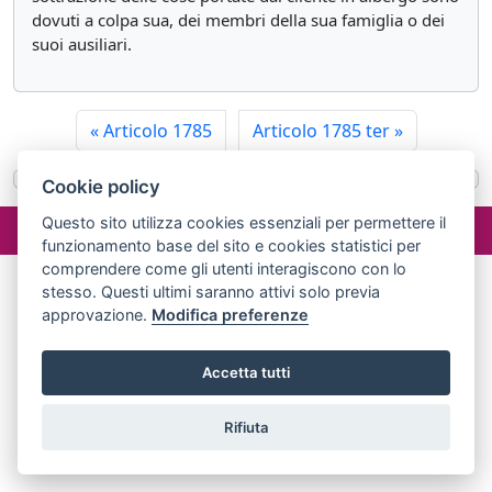
dovuti a colpa sua, dei membri della sua famiglia o dei
suoi ausiliari.
«
Articolo 1785
Articolo 1785 ter
»
Cookie policy
©2024 misterlex.it -
redazione@misterlex.it
-
Privacy
- P.I.
Questo sito utilizza cookies essenziali per permettere il
02029690472
funzionamento base del sito e cookies statistici per
comprendere come gli utenti interagiscono con lo
stesso. Questi ultimi saranno attivi solo previa
approvazione.
Modifica preferenze
Accetta tutti
Rifiuta