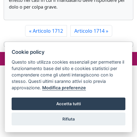
effetto nei casi in cui il mandatario deve rispondere per
dolo o per colpa grave.
«
Articolo 1712
Articolo 1714
»
Cookie policy
©2024 misterlex.it -
redazione@misterlex.it
-
Privacy
- P.I.
02029690472
Questo sito utilizza cookies essenziali per permettere il
funzionamento base del sito e cookies statistici per
comprendere come gli utenti interagiscono con lo
stesso. Questi ultimi saranno attivi solo previa
approvazione.
Modifica preferenze
Accetta tutti
Rifiuta