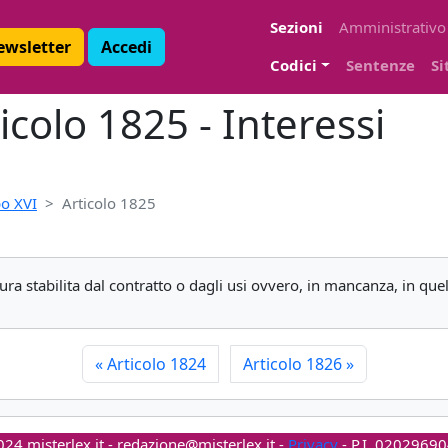
Sezioni
Amministrativo
Newsletter
Accedi
Codici
Sentenze
Si
icolo 1825 - Interessi
o XVI
Articolo 1825
ura stabilita dal contratto o dagli usi ovvero, in mancanza, in quel
«
Articolo 1824
Articolo 1826
»
24 misterlex.it -
redazione@misterlex.it
-
Privacy
- P.I. 0202969