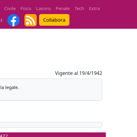
Civile
Fisco
Lavoro
Penale
Tech
Extra
Collabora
ti
Vigente al
19/4/1942
la legale.
0472