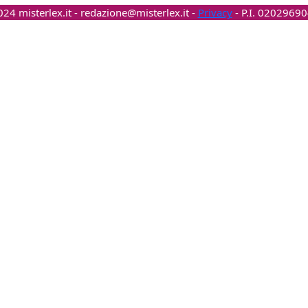
24 misterlex.it -
redazione@misterlex.it
-
Privacy
- P.I. 0202969