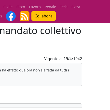
Civile
Fisco
Lavoro
Penale
Tech
Extra
Collabora
ti
 mandato collettivo
Vigente al
19/4/1942
ha effetto qualora non sia fatta da tutti i