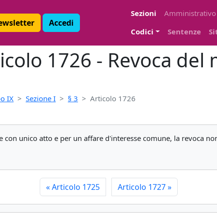
Sezioni
Amministrativo
Newsletter
Accedi
Codici
Sentenze
Si
ticolo 1726 - Revoca del
o IX
Sezione I
§ 3
Articolo 1726
e con unico atto e per un affare d'interesse comune, la revoca non 
«
Articolo 1725
Articolo 1727
»