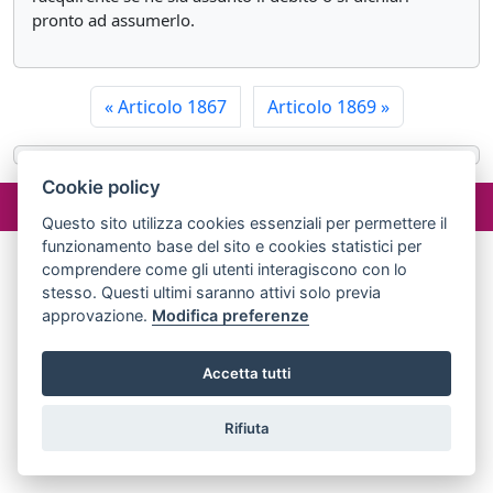
pronto ad assumerlo.
«
Articolo 1867
Articolo 1869
»
Cookie policy
©2024 misterlex.it -
redazione@misterlex.it
-
Privacy
- P.I.
02029690472
Questo sito utilizza cookies essenziali per permettere il
funzionamento base del sito e cookies statistici per
comprendere come gli utenti interagiscono con lo
stesso. Questi ultimi saranno attivi solo previa
approvazione.
Modifica preferenze
Accetta tutti
Rifiuta