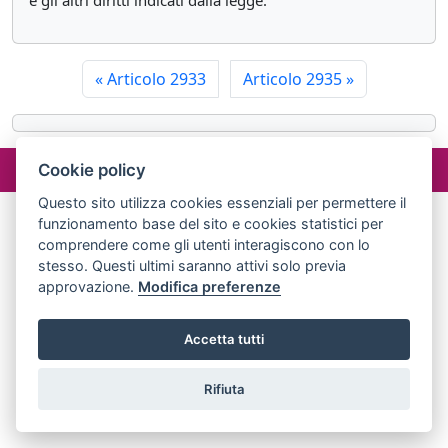
e gli altri diritti indicati dalla legge.
«
Articolo 2933
Articolo 2935
»
©2024 misterlex.it -
redazione@misterlex.it
-
Privacy
- P.I.
Cookie policy
02029690472
Questo sito utilizza cookies essenziali per permettere il
funzionamento base del sito e cookies statistici per
comprendere come gli utenti interagiscono con lo
stesso. Questi ultimi saranno attivi solo previa
approvazione.
Modifica preferenze
Accetta tutti
Rifiuta