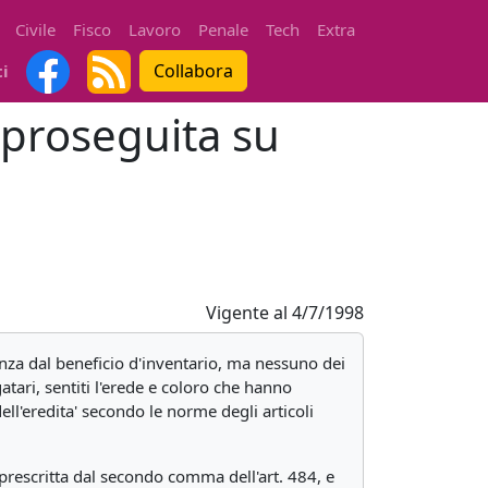
Civile
Fisco
Lavoro
Penale
Tech
Extra
Collabora
ti
e proseguita su
Vigente al
4/7/1998
denza dal beneficio d'inventario, ma nessuno dei
gatari, sentiti l'erede e coloro che hanno
ell'eredita' secondo le norme degli articoli
e prescritta dal secondo comma dell'art. 484, e