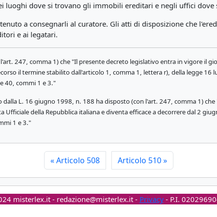
dei luoghi dove si trovano gli immobili ereditari e negli uffici dove 
tenuto a consegnarli al curatore. Gli atti di disposizione che l'er
tori e ai legatari.
'art. 247, comma 1) che "Il presente decreto legislativo entra in vigore il g
ecorso il termine stabilito dall'articolo 1, comma 1, lettera r), della legge 16 
 e 40, commi 1 e 3."
dalla L. 16 giugno 1998, n. 188 ha disposto (con l'art. 247, comma 1) che "Il
 Ufficiale della Repubblica italiana e diventa efficace a decorrere dal 2 giu
mmi 1 e 3."
«
Articolo 508
Articolo 510
»
24 misterlex.it -
redazione@misterlex.it
-
Privacy
- P.I. 0202969