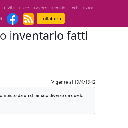
Civile
Fisco
Lavoro
Penale
Tech
Extra
Collabora
ti
o inventario fatti
Vigente al
19/4/1942
e' compiuto da un chiamato diverso da quello