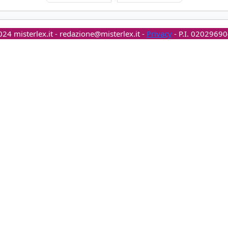
24 misterlex.it -
redazione@misterlex.it
-
Privacy
- P.I. 0202969