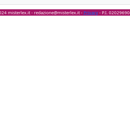
24 misterlex.it -
redazione@misterlex.it
-
Privacy
- P.I. 0202969