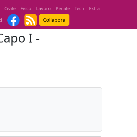
Civile
Fisco
Lavoro
Penale
Tech
Extra
Collabora
ti
Capo I -