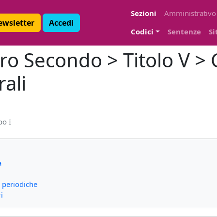
Sezioni
Amministrativo
Newsletter
Accedi
Codici
Sentenze
Si
bro Secondo > Titolo V > 
ali
po I
a
i periodiche
i