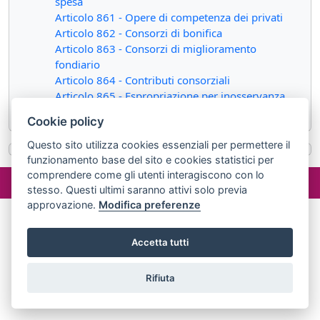
spesa
Articolo 861 - Opere di competenza dei privati
Articolo 862 - Consorzi di bonifica
Articolo 863 - Consorzi di miglioramento
fondiario
Articolo 864 - Contributi consorziali
Articolo 865 - Espropriazione per inosservanza
degli obblighi
Cookie policy
Questo sito utilizza cookies essenziali per permettere il
funzionamento base del sito e cookies statistici per
©2024 misterlex.it -
redazione@misterlex.it
-
Privacy
- P.I.
comprendere come gli utenti interagiscono con lo
stesso. Questi ultimi saranno attivi solo previa
02029690472
approvazione.
Modifica preferenze
Accetta tutti
Rifiuta