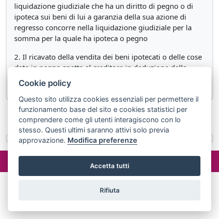
liquidazione giudiziale che ha un diritto di pegno o di
ipoteca sui beni di lui a garanzia della sua azione di
regresso concorre nella liquidazione giudiziale per la
somma per la quale ha ipoteca o pegno
2. Il ricavato della vendita dei beni ipotecati o delle cose
date in pegno spetta al creditore in deduzione della
somma dovuta.
Cookie policy
Questo sito utilizza cookies essenziali per permettere il
funzionamento base del sito e cookies statistici per
«
Articolo 161
Articolo 163
»
comprendere come gli utenti interagiscono con lo
stesso. Questi ultimi saranno attivi solo previa
approvazione.
Modifica preferenze
©2024 misterlex.it -
redazione@misterlex.it
-
Privacy
- P.I.
02029690472
Accetta tutti
Rifiuta