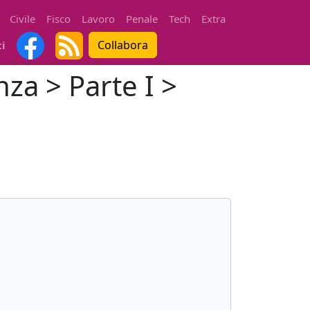
Civile
Fisco
Lavoro
Penale
Tech
Extra
Collabora
ti
nza > Parte I >