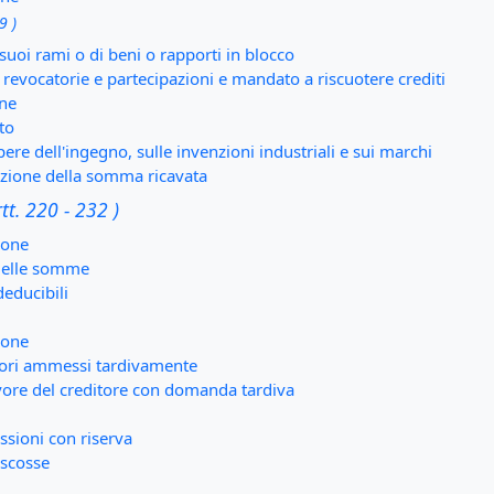
9 )
 suoi rami o di beni o rapporti in blocco
ni revocatorie e partecipazioni e mandato a riscuotere crediti
one
to
opere dell'ingegno, sulle invenzioni industriali e sui marchi
uzione della somma ricavata
rtt. 220 - 232 )
ione
 delle somme
deducibili
zione
itori ammessi tardivamente
 favore del creditore con domanda tardiva
ssioni con riserva
iscosse