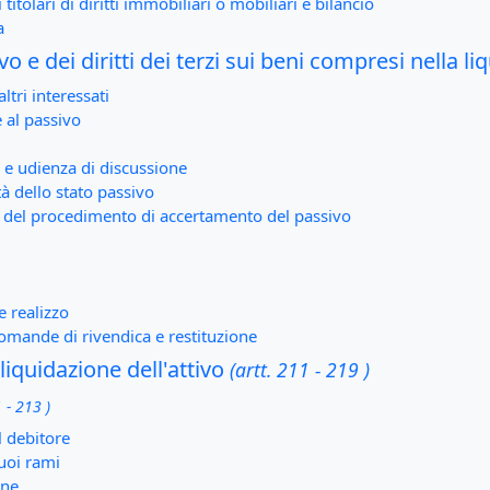
 titolari di diritti immobiliari o mobiliari e bilancio
a
 e dei diritti dei terzi sui beni compresi nella li
ltri interessati
 al passivo
o e udienza di discussione
à dello stato passivo
o del procedimento di accertamento del passivo
e realizzo
domande di rivendica e restituzione
liquidazione dell'attivo
(artt. 211 - 219 )
 - 213 )
l debitore
suoi rami
one