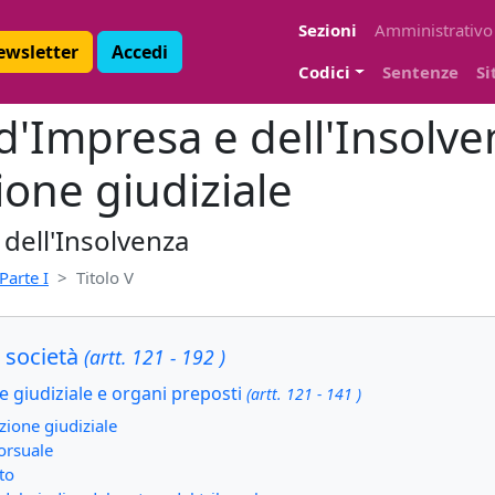
Sezioni
Amministrativo
Newsletter
Accedi
Codici
Sentenze
Si
 d'Impresa e dell'Insolve
zione giudiziale
 dell'Insolvenza
Parte I
Titolo V
e società
(artt. 121 - 192 )
ne giudiziale e organi preposti
(artt. 121 - 141 )
zione giudiziale
corsuale
to