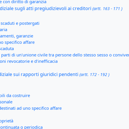
 con diritto di garanzia
diziale sugli atti pregiudizievoli ai creditori
(artt. 163 - 171 )
 scaduti e postergati
aria
agamenti, garanzie
o specifico affare
scaduta
 parti di un'unione civile tra persone dello stesso sesso o conviven
oni revocatorie e d'inefficacia
diziale sui rapporti giuridici pendenti
(artt. 172 - 192 )
ili da costruire
rsonale
destinati ad uno specifico affare
oprietà
continuata o periodica