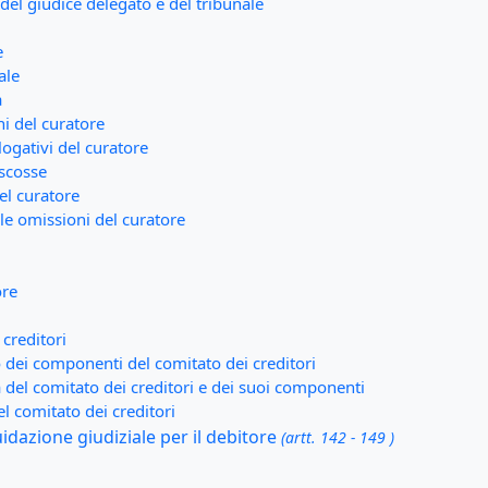
del giudice delegato e del tribunale
e
ale
a
ni del curatore
logativi del curatore
iscosse
el curatore
 le omissioni del curatore
ore
creditori
 dei componenti del comitato dei creditori
à del comitato dei creditori e dei suoi componenti
el comitato dei creditori
quidazione giudiziale per il debitore
(artt. 142 - 149 )