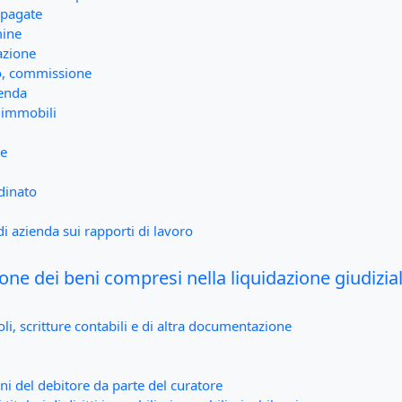
 pagate
mine
azione
to, commissione
ienda
i immobili
ne
dinato
di azienda sui rapporti di lavoro
one dei beni compresi nella liquidazione giudizia
li, scritture contabili e di altra documentazione
ni del debitore da parte del curatore