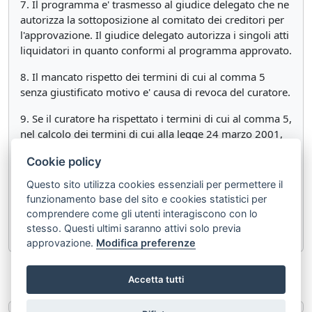
7. Il programma e' trasmesso al giudice delegato che ne
autorizza la sottoposizione al comitato dei creditori per
l'approvazione. Il giudice delegato autorizza i singoli atti
liquidatori in quanto conformi al programma approvato.
8. Il mancato rispetto dei termini di cui al comma 5
senza giustificato motivo e' causa di revoca del curatore.
9. Se il curatore ha rispettato i termini di cui al comma 5,
nel calcolo dei termini di cui alla legge 24 marzo 2001,
n. 89, non si tiene conto del tempo necessario per il
Cookie policy
1
completamento della liquidazione.(
)
Questo sito utilizza cookies essenziali per permettere il
______________
funzionamento base del sito e cookies statistici per
1
(
) Articolo così modificato dall'art. 29 del
Decreto
comprendere come gli utenti interagiscono con lo
Legislativo 17 giugno 2022 n.83
.
stesso. Questi ultimi saranno attivi solo previa
approvazione.
Modifica preferenze
«
Articolo 212
Articolo 214
»
Accetta tutti