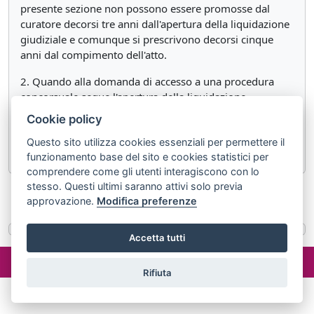
presente sezione non possono essere promosse dal
curatore decorsi tre anni dall'apertura della liquidazione
giudiziale e comunque si prescrivono decorsi cinque
anni dal compimento dell'atto.
2. Quando alla domanda di accesso a una procedura
concorsuale segue l'apertura della liquidazione
giudiziale, i termini di cui agli articoli 163, 164, 166,
Cookie policy
commi 1 e 2, e 169 decorrono dalla data di
Questo sito utilizza cookies essenziali per permettere il
pubblicazione della predetta domanda di accesso.
funzionamento base del sito e cookies statistici per
comprendere come gli utenti interagiscono con lo
stesso. Questi ultimi saranno attivi solo previa
«
Articolo 169
Articolo 171
»
approvazione.
Modifica preferenze
Accetta tutti
©2024 misterlex.it -
redazione@misterlex.it
-
Privacy
- P.I.
02029690472
Rifiuta