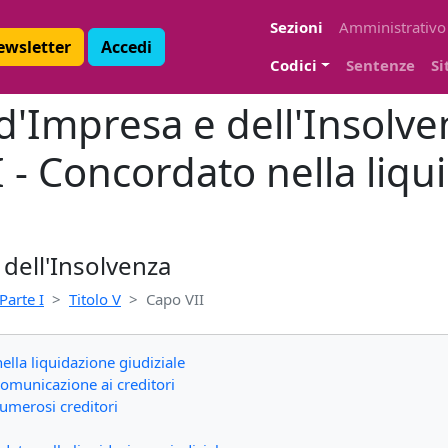
Sezioni
Amministrativo
Newsletter
Accedi
Codici
Sentenze
Si
 d'Impresa e dell'Insolve
I - Concordato nella liq
 dell'Insolvenza
Parte I
Titolo V
Capo VII
ella liquidazione giudiziale
comunicazione ai creditori
numerosi creditori