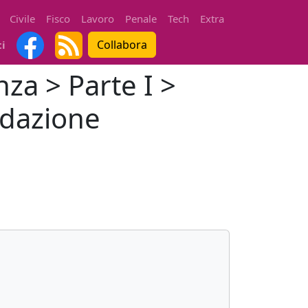
Civile
Fisco
Lavoro
Penale
Tech
Extra
Collabora
ti
nza > Parte I >
uidazione