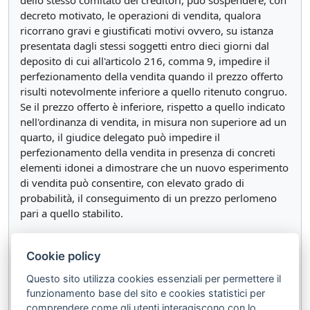
dello stesso comitato dei creditori, può sospendere, con
decreto motivato, le operazioni di vendita, qualora
ricorrano gravi e giustificati motivi ovvero, su istanza
presentata dagli stessi soggetti entro dieci giorni dal
deposito di cui all'articolo 216, comma 9, impedire il
perfezionamento della vendita quando il prezzo offerto
risulti notevolmente inferiore a quello ritenuto congruo.
Se il prezzo offerto è inferiore, rispetto a quello indicato
nell'ordinanza di vendita, in misura non superiore ad un
quarto, il giudice delegato può impedire il
perfezionamento della vendita in presenza di concreti
elementi idonei a dimostrare che un nuovo esperimento
di vendita può consentire, con elevato grado di
probabilità, il conseguimento di un prezzo perlomeno
pari a quello stabilito.
2. Per i beni immobili e gli altri beni iscritti in pubblici
registri, una volta eseguita la vendita e riscosso
Cookie policy
interamente il prezzo, il giudice delegato ordina, con
Questo sito utilizza cookies essenziali per permettere il
decreto, la cancellazione delle iscrizioni relative ai diritti
funzionamento base del sito e cookies statistici per
di prelazione, nonché delle trascrizioni dei pignoramenti
comprendere come gli utenti interagiscono con lo