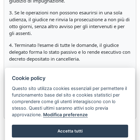
giudizio di impugnazione.
3. Se le operazioni non possono esaurirsi in una sola
udienza, il giudice ne rinvia la prosecuzione a non più di
otto giorni, senza altro avviso per gli intervenuti e per
gli assenti.
4. Terminato l'esame di tutte le domande, il giudice
delegato forma lo stato passivo e lo rende esecutivo con
decreto depositato in cancelleria.
5. Il decreto che rende esecutivo lo stato passivo e le
decisioni assunte dal tribunale all'esito dei giudizi di cui
Cookie policy
all'articolo 206, limitatamente ai crediti accertati ed al
Questo sito utilizza cookies essenziali per permettere il
diritto di partecipare al riparto quando il debitore ha
funzionamento base del sito e cookies statistici per
concesso ipoteca a garanzia di debiti altrui, producono
comprendere come gli utenti interagiscono con lo
effetti soltanto ai fini del concorso.
stesso. Questi ultimi saranno attivi solo previa
approvazione.
Modifica preferenze
«
Articolo 203
Articolo 205
»
Accetta tutti