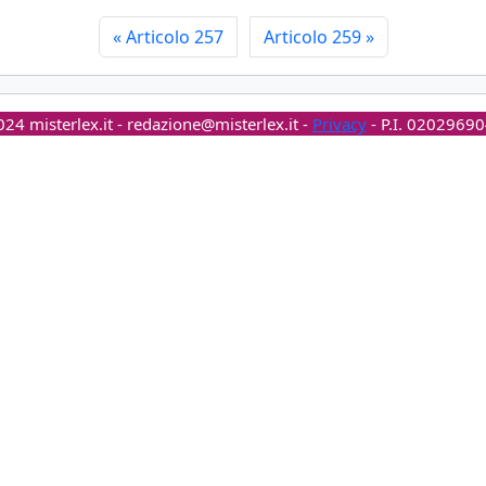
«
Articolo 257
Articolo 259
»
24 misterlex.it -
redazione@misterlex.it
-
Privacy
- P.I. 0202969