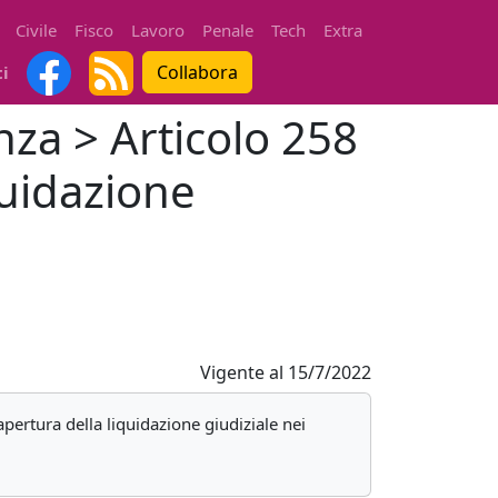
Civile
Fisco
Lavoro
Penale
Tech
Extra
Collabora
ti
nza > Articolo 258
iquidazione
Vigente al
15/7/2022
apertura della liquidazione giudiziale nei