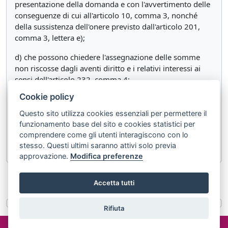
presentazione della domanda e con l'avvertimento delle
conseguenze di cui all'articolo 10, comma 3, nonché
della sussistenza dell'onere previsto dall'articolo 201,
comma 3, lettera e);
d) che possono chiedere l'assegnazione delle somme
non riscosse dagli aventi diritto e i relativi interessi ai
sensi dell'articolo 232, comma 4;
Cookie policy
e) il domicilio digitale assegnato alla procedura.
Questo sito utilizza cookies essenziali per permettere il
2. Se il creditore ha sede o risiede all'estero, la
funzionamento base del sito e cookies statistici per
comunicazione può essere effettuata al suo
comprendere come gli utenti interagiscono con lo
rappresentante in Italia, se esistente.
stesso. Questi ultimi saranno attivi solo previa
approvazione.
Modifica preferenze
«
Articolo 199
Articolo 201
»
Accetta tutti
Rifiuta
©2024 misterlex.it -
redazione@misterlex.it
-
Privacy
- P.I.