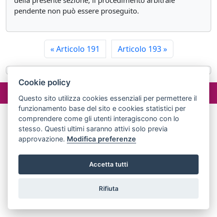
della presente sezione, il procedimento arbitrale
pendente non può essere proseguito.
«
Articolo 191
Articolo 193
»
Cookie policy
©2024 misterlex.it -
redazione@misterlex.it
-
Privacy
- P.I.
02029690472
Questo sito utilizza cookies essenziali per permettere il
funzionamento base del sito e cookies statistici per
comprendere come gli utenti interagiscono con lo
stesso. Questi ultimi saranno attivi solo previa
approvazione.
Modifica preferenze
Accetta tutti
Rifiuta