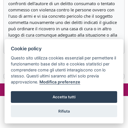
confronti dell'autore di un delitto consumato o tentato
commesso con violenza contro le persone ovvero con
l'uso di armi e vi sia concreto pericolo che il soggetto
commetta nuovamente uno dei delitti indicati il giudice
può ordinare il ricovero in una casa di cura o in altro
luogo di cura comunque adeguato alla situazione o alla
patologia della persona.
Cookie policy
Questo sito utilizza cookies essenziali per permettere il
«
Articolo 211
Articolo 212
»
funzionamento base del sito e cookies statistici per
comprendere come gli utenti interagiscono con lo
stesso. Questi ultimi saranno attivi solo previa
approvazione.
Modifica preferenze
©2024 misterlex.it -
redazione@misterlex.it
-
Privacy
- P.I.
02029690472
Accetta tutti
Rifiuta