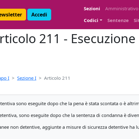
Sezioni
Amministrativo
Newsletter
Accedi
Codici
Sentenze
Si
ticolo 211 - Esecuzione 
apo I
Sezione I
Articolo 211
entiva sono eseguite dopo che la pena è stata scontata o è altrim
etentiva, sono eseguite dopo che la sentenza di condanna è diven
anee non detentive, aggiunte a misure di sicurezza detentive ha l