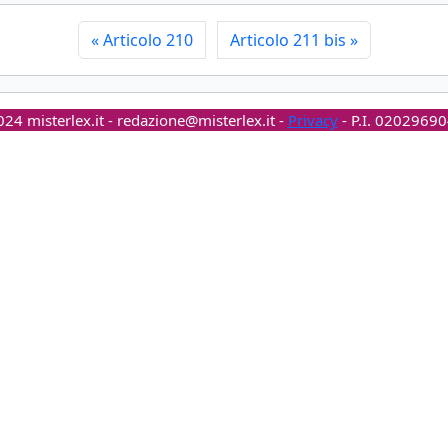
«
Articolo 210
Articolo 211 bis
»
24 misterlex.it -
redazione@misterlex.it
-
Privacy
- P.I. 0202969