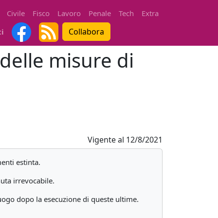
Civile
Fisco
Lavoro
Penale
Tech
Extra
Collabora
ti
delle misure di
Vigente al
12/8/2021
enti estinta.
uta irrevocabile.
uogo dopo la esecuzione di queste ultime.