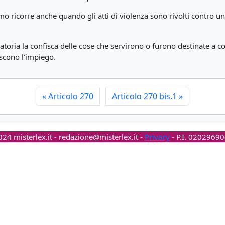
rismo ricorre anche quando gli atti di violenza sono rivolti contro 
oria la confisca delle cose che servirono o furono destinate a co
uiscono l'impiego.
«
Articolo 270
Articolo 270 bis.1
»
24 misterlex.it -
redazione@misterlex.it
-
Privacy
- P.I. 0202969