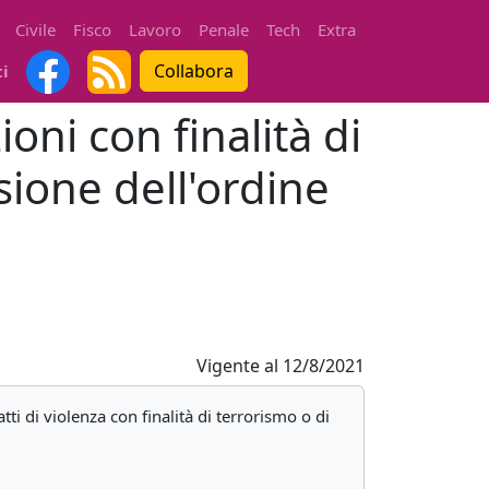
Civile
Fisco
Lavoro
Penale
Tech
Extra
Collabora
ti
oni con finalità di
sione dell'ordine
Vigente al
12/8/2021
i di violenza con finalità di terrorismo o di