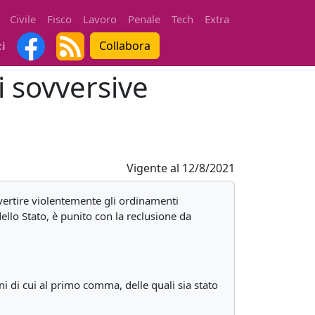
Civile
Fisco
Lavoro
Penale
Tech
Extra
Collabora
ti
i sovversive
Vigente al
12/8/2021
vvertire violentemente gli ordinamenti
ello Stato, è punito con la reclusione da
 di cui al primo comma, delle quali sia stato