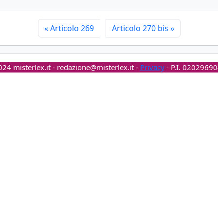
«
Articolo 269
Articolo 270 bis
»
24 misterlex.it -
redazione@misterlex.it
-
Privacy
- P.I. 0202969