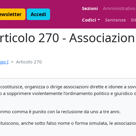
Sezioni
Amministrativo
Newsletter
Accedi
Codici
Sentenze
Si
ticolo 270 - Associazion
po I
Articolo 270
costituisce, organizza o dirige associazioni dirette e idonee a so
ro a sopprimere violentemente l’ordinamento politico e giuridico d
 primo comma è punito con la reclusione da uno a tre anni.
uiscono, anche sotto falso nome o forma simulata, le associazioni