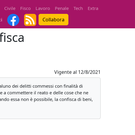
Civile
Fisco
Lavoro
Penale
Tech
Extra
Collabora
ti
fisca
Vigente al
12/8/2021
luno dei delitti commessi con finalità di
te a commettere il reato e delle cose che ne
ando essa non è possibile, la confisca di beni,