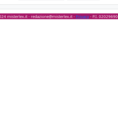
24 misterlex.it -
redazione@misterlex.it
-
Privacy
- P.I. 0202969