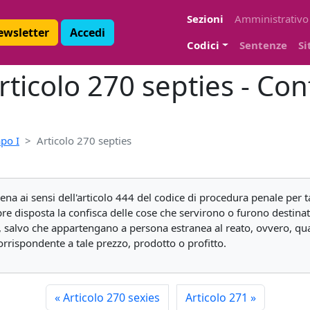
Sezioni
Amministrativo
Newsletter
Accedi
Codici
Sentenze
Si
ticolo 270 septies - Con
po I
Articolo 270 septies
na ai sensi dell'articolo 444 del codice di procedura penale per ta
pre disposta la confisca delle cose che servirono o furono destina
tto, salvo che appartengano a persona estranea al reato, ovvero, qu
 corrispondente a tale prezzo, prodotto o profitto.
«
Articolo 270 sexies
Articolo 271
»