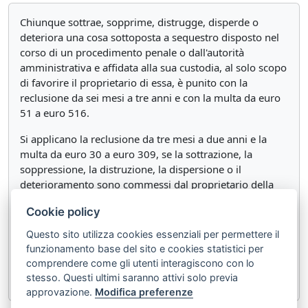
Chiunque sottrae, sopprime, distrugge, disperde o
deteriora una cosa sottoposta a sequestro disposto nel
corso di un procedimento penale o dall'autorità
amministrativa e affidata alla sua custodia, al solo scopo
di favorire il proprietario di essa, è punito con la
reclusione da sei mesi a tre anni e con la multa da euro
51 a euro 516.
Si applicano la reclusione da tre mesi a due anni e la
multa da euro 30 a euro 309, se la sottrazione, la
soppressione, la distruzione, la dispersione o il
deterioramento sono commessi dal proprietario della
cosa, affidata alla sua custodia.
Cookie policy
La pena è della reclusione da un mese ad un anno e
Questo sito utilizza cookies essenziali per permettere il
della multa fino a euro 309, se il fatto è commesso dal
funzionamento base del sito e cookies statistici per
proprietario della cosa medesima non affidata alla sua
comprendere come gli utenti interagiscono con lo
custodia.
stesso. Questi ultimi saranno attivi solo previa
approvazione.
Modifica preferenze