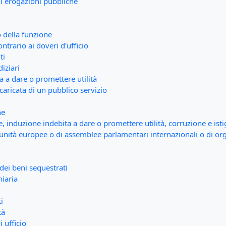
di erogazioni pubbliche
o della funzione
ntrario ai doveri d'ufficio
ti
diziari
a a dare o promettere utilità
caricata di un pubblico servizio
ne
e, induzione indebita a dare o promettere utilità, corruzione e ist
unità europee o di assemblee parlamentari internazionali o di orga
 dei beni sequestrati
niaria
i
tà
i ufficio