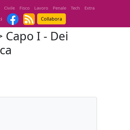
Civile
Fisco
Lavoro
Penale
Tech
Extra
Collabora
ti
 Capo I - Dei
ica