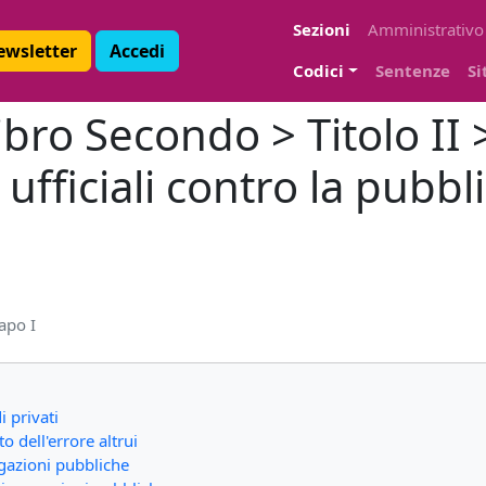
Sezioni
Amministrativo
Newsletter
Accedi
Codici
Sentenze
Si
bro Secondo > Titolo II >
i ufficiali contro la pubbl
apo I
 privati
o dell'errore altrui
ogazioni pubbliche