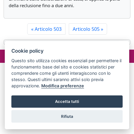
della reclusione fino a due anni.
«
Articolo 503
Articolo 505
»
Cookie policy
©2024 misterlex.it -
redazione@misterlex.it
-
Privacy
- P.I.
02029690472
Questo sito utilizza cookies essenziali per permettere il
funzionamento base del sito e cookies statistici per
comprendere come gli utenti interagiscono con lo
stesso. Questi ultimi saranno attivi solo previa
approvazione.
Modifica preferenze
Accetta tutti
Rifiuta