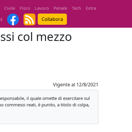
Civile
Fisco
Lavoro
Penale
Tech
Extra
Collabora
ti
ssi col mezzo
Vigente al
12/8/2021
 responsabile, il quale omette di esercitare sul
o commessi reati, è punito, a titolo di colpa,