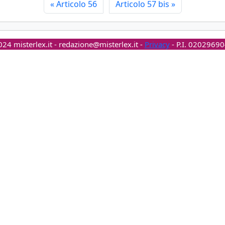
«
Articolo 56
Articolo 57 bis
»
24 misterlex.it -
redazione@misterlex.it
-
Privacy
- P.I. 0202969