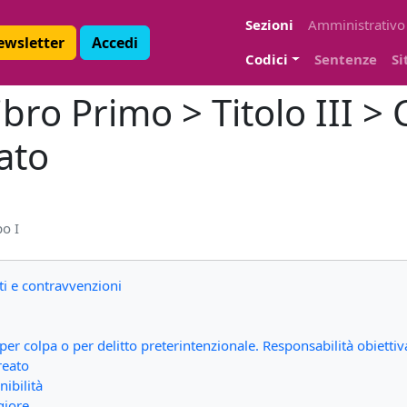
Sezioni
Amministrativo
Newsletter
Accedi
Codici
Sentenze
Si
bro Primo > Titolo III > 
ato
o I
tti e contravvenzioni
per colpa o per delitto preterintenzionale. Responsabilità obiettiv
reato
nibilità
giore