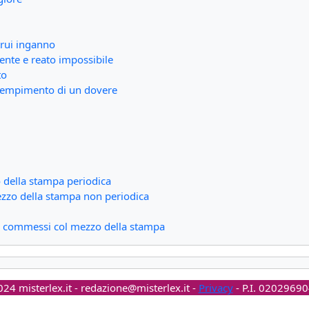
trui inganno
ente e reato impossibile
to
 adempimento di un dovere
 della stampa periodica
ezzo della stampa non periodica
eati commessi col mezzo della stampa
24 misterlex.it -
redazione@misterlex.it
-
Privacy
- P.I. 0202969