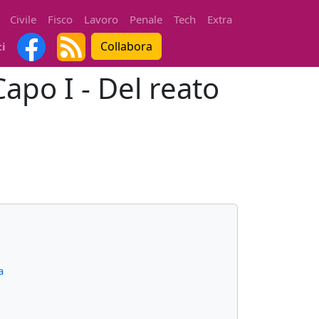
Civile
Fisco
Lavoro
Penale
Tech
Extra
Collabora
ti
Capo I - Del reato
a