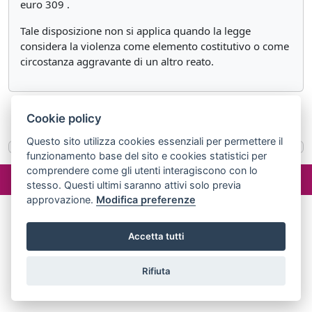
euro 309 .
Tale disposizione non si applica quando la legge
considera la violenza come elemento costitutivo o come
circostanza aggravante di un altro reato.
«
Articolo 580
Articolo 582
»
Cookie policy
Questo sito utilizza cookies essenziali per permettere il
funzionamento base del sito e cookies statistici per
comprendere come gli utenti interagiscono con lo
©2024 misterlex.it -
redazione@misterlex.it
-
Privacy
- P.I.
stesso. Questi ultimi saranno attivi solo previa
02029690472
approvazione.
Modifica preferenze
Accetta tutti
Rifiuta