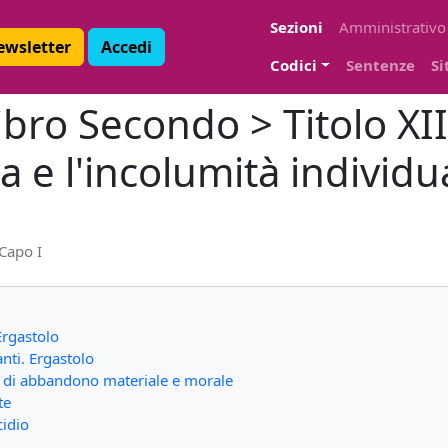
Sezioni
Amministrativo
Newsletter
Accedi
Codici
Sentenze
Si
bro Secondo > Titolo XII
ita e l'incolumità individu
Capo I
Ergastolo
nti. Ergastolo
ni di abbandono materiale e morale
te
cidio