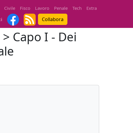
Civile
Fisco
Lavoro
Penale
Tech
Extra
Collabora
ti
 > Capo I - Dei
ale