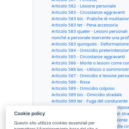
Articolo 582 - Lesione personale
Articolo 583 - Circostanze aggravanti
Articolo 583 bis - Pratiche di mutilazio
Articolo 583 ter - Pena accessoria
Articolo 583 quater - Lesioni personali 
nonché a personale esercente una profes
Articolo 583 quinquies - Deformazione 
Articolo 584 - Omicidio preterintenzio
Articolo 585 - Circostanze aggravanti
Articolo 586 - Morte o lesioni come con
Articolo 586 bis - Utilizzo o somministra
Articolo 587 - Omicidio e lesione pers
Articolo 588 - Rissa
Articolo 589 - Omicidio colposo
Articolo 589 bis - Omicidio stradale
Articolo 589 ter - Fuga del conducente 
Articolo 590 - Lesioni personali colpos
Articolo 590 bis - Lesioni personali str
Cookie policy
Articolo 590 ter - Fuga del conducente i
Questo sito utilizza cookies essenziali per
Articolo 590 quater - Computo delle ci
permettere il funzionamento base del sito e