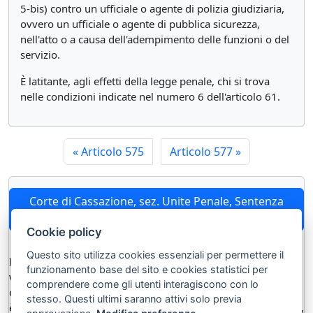
5-bis) contro un ufficiale o agente di polizia giudiziaria,
ovvero un ufficiale o agente di pubblica sicurezza,
nell'atto o a causa dell'adempimento delle funzioni o del
servizio.
È latitante, agli effetti della legge penale, chi si trova
nelle condizioni indicate nel numero 6 dell'articolo 61.
«
Articolo 575
Articolo 577
»
Corte di Cassazione, sez. Unite Penale, Sentenza
n.16114 del 27/11/2025 (dep. 04/05/2026)
Cookie policy
Questo sito utilizza cookies essenziali per permettere il
In tema di reati contro il patrimonio, nel caso in cui la
funzionamento base del sito e cookies statistici per
violenza che integra il reato di rapina cd. “impropria”, tentata
comprendere come gli utenti interagiscono con lo
o consumata, abbia cagionato la morte della persona offesa,
stesso. Questi ultimi saranno attivi solo previa
è configurabile, in riferimento al reato di omicidio volontario,