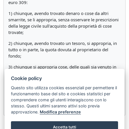
euro 309:
1) chiunque, avendo trovato denaro o cose da altri
smarrite, se li appropria, senza osservare le prescrizioni
della legge civile sull'acquisto della proprietà di cose
trovate;
2) chiunque, avendo trovato un tesoro, si appropria, in
tutto o in parte, la quota dovuta al proprietario del
fondo;
3) chiunque si appropria cose, delle quali sia venuto in
possesso per errore altrui o per caso fortuito.
Cookie policy
Nei casi preveduti dai numeri 1 e 3, se il colpevole
Questo sito utilizza cookies essenziali per permettere il
conosceva il proprietario della cosa che si è appropriata,
funzionamento base del sito e cookies statistici per
la pena è della reclusione fino a due anni e della multa
comprendere come gli utenti interagiscono con lo
fino a euro 309.&rsqb
stesso. Questi ultimi saranno attivi solo previa
approvazione.
Modifica preferenze
«
Articolo 646
Articolo 648
»
Accetta tutti