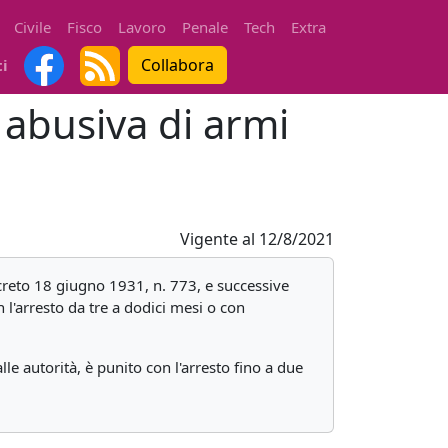
Civile
Fisco
Lavoro
Penale
Tech
Extra
Collabora
ti
 abusiva di armi
Vigente al
12/8/2021
decreto 18 giugno 1931, n. 773, e successive
 l'arresto da tre a dodici mesi o con
e autorità, è punito con l'arresto fino a due