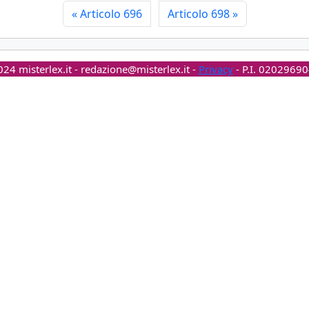
«
Articolo 696
Articolo 698
»
24 misterlex.it -
redazione@misterlex.it
-
Privacy
- P.I. 0202969