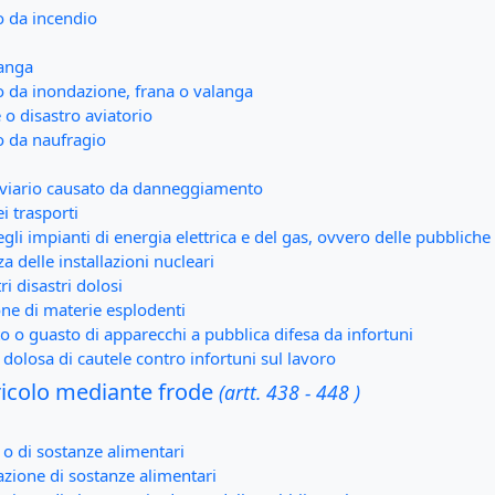
o da incendio
langa
 da inondazione, frana o valanga
o disastro aviatorio
o da naufragio
rroviario causato da danneggiamento
ei trasporti
degli impianti di energia elettrica e del gas, ovvero delle pubblic
za delle installazioni nucleari
ri disastri dolosi
one di materie esplodenti
o o guasto di apparecchi a pubblica difesa da infortuni
dolosa di cautele contro infortuni sul lavoro
ericolo mediante frode
(artt. 438 - 448 )
o di sostanze alimentari
azione di sostanze alimentari