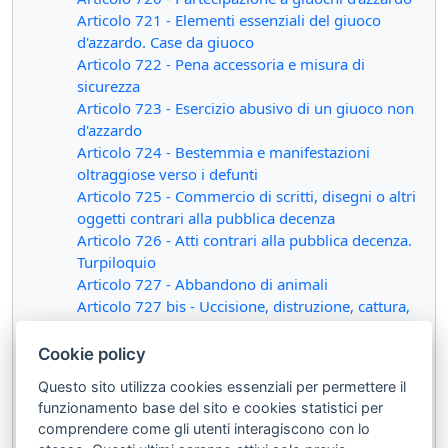
Articolo 721 - Elementi essenziali del giuoco
d'azzardo. Case da giuoco
Articolo 722 - Pena accessoria e misura di
sicurezza
Articolo 723 - Esercizio abusivo di un giuoco non
d'azzardo
Articolo 724 - Bestemmia e manifestazioni
oltraggiose verso i defunti
Articolo 725 - Commercio di scritti, disegni o altri
oggetti contrari alla pubblica decenza
Articolo 726 - Atti contrari alla pubblica decenza.
Turpiloquio
Articolo 727 - Abbandono di animali
Articolo 727 bis - Uccisione, distruzione, cattura,
prelievo, detenzione di esemplari di specie
animali o vegetali selvatiche protette
Cookie policy
Sezione II - Delle contravvenzioni concernenti la
Questo sito utilizza cookies essenziali per permettere il
polizia sanitaria
(artt. 728 - 730 )
funzionamento base del sito e cookies statistici per
Articolo 728 - Trattamento idoneo a sopprimere
comprendere come gli utenti interagiscono con lo
la coscienza o la volontà altrui