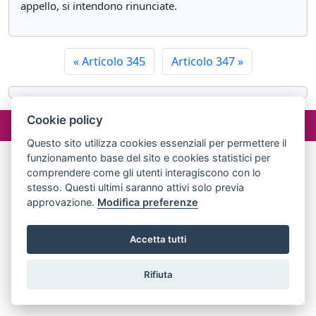
appello, si intendono rinunciate.
«
Articolo 345
Articolo 347
»
©2024 misterlex.it -
redazione@misterlex.it
-
Privacy
- P.I.
Cookie policy
02029690472
Questo sito utilizza cookies essenziali per permettere il
funzionamento base del sito e cookies statistici per
comprendere come gli utenti interagiscono con lo
stesso. Questi ultimi saranno attivi solo previa
approvazione.
Modifica preferenze
Accetta tutti
Rifiuta