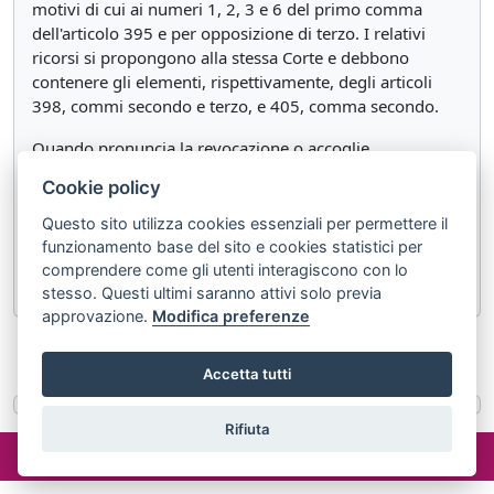
motivi di cui ai numeri 1, 2, 3 e 6 del primo comma
dell'articolo 395 e per opposizione di terzo. I relativi
ricorsi si propongono alla stessa Corte e debbono
contenere gli elementi, rispettivamente, degli articoli
398, commi secondo e terzo, e 405, comma secondo.
Quando pronuncia la revocazione o accoglie
l'opposizione di terzo, la Corte decide la causa nel merito
Cookie policy
qualora non siano necessari ulteriori accertamenti di
fatto; altrimenti, pronunciata la revocazione ovvero
Questo sito utilizza cookies essenziali per permettere il
dichiarata ammissibile l'opposizione di terzo, rinvia la
funzionamento base del sito e cookies statistici per
causa al giudice che ha pronunciato la sentenza cassata.
comprendere come gli utenti interagiscono con lo
stesso. Questi ultimi saranno attivi solo previa
approvazione.
Modifica preferenze
«
Articolo 391 bis
Articolo 391 quater
»
Accetta tutti
Rifiuta
©2024 misterlex.it -
redazione@misterlex.it
-
Privacy
- P.I.
02029690472