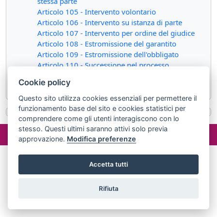
stessa parte
Articolo 105 - Intervento volontario
Articolo 106 - Intervento su istanza di parte
Articolo 107 - Intervento per ordine del giudice
Articolo 108 - Estromissione del garantito
Articolo 109 - Estromissione dell'obbligato
Articolo 110 - Successione nel processo
Articolo 111 - Successione a titolo particolare nel
Cookie policy
diritto controverso
Questo sito utilizza cookies essenziali per permettere il
funzionamento base del sito e cookies statistici per
comprendere come gli utenti interagiscono con lo
stesso. Questi ultimi saranno attivi solo previa
©2024 misterlex.it -
redazione@misterlex.it
-
Privacy
- P.I.
approvazione.
Modifica preferenze
02029690472
Accetta tutti
Rifiuta