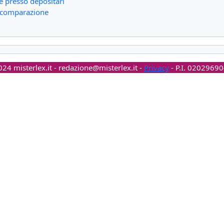
e presso depositari
di comparazione
24 misterlex.it -
redazione@misterlex.it
-
Privacy
- P.I. 0202969