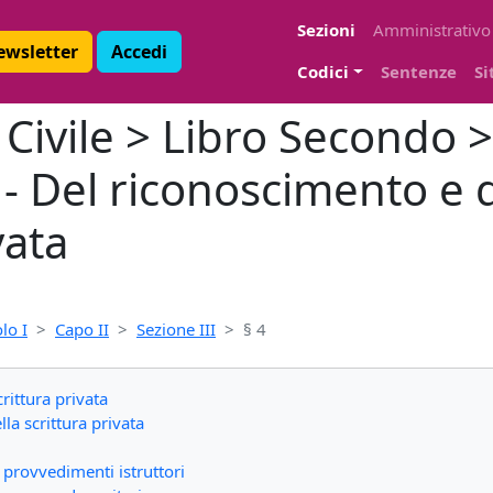
Sezioni
Amministrativo
Newsletter
Accedi
Codici
Sentenze
Si
ivile > Libro Secondo > 
4 - Del riconoscimento e 
vata
olo I
Capo II
Sezione III
§ 4
rittura privata
la scrittura privata
e provvedimenti istruttori