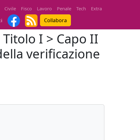
Civile
Fisco
Lavoro
Penale
Tech
Extra
Collabora
ti
Titolo I > Capo II
della verificazione